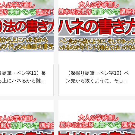
硬筆・ペン字11】長
【深掘り硬筆・ペン字10】ペ
ら上にハネるから難し
ン先から抜くように、そして
の「代」の４画目の書
ゆっくりハネるのがポイント
戈（か）法の書き方】
（跳ねてはいけない）【ハネ
の書き方】