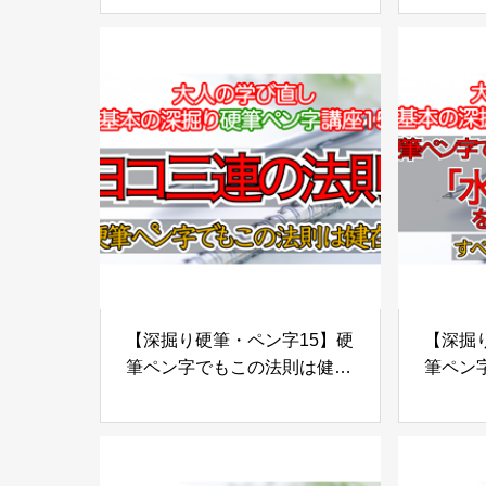
を理解することが最重要
るよう
【深掘り硬筆・ペン字15】硬
【深掘り
筆ペン字でもこの法則は健
筆ペン
在！ヨコ三連の法則
ット2
「東」
べての