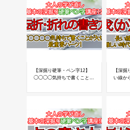
【深掘り硬筆・ペン字12】
【深掘り
◯◯◯◯気持ちで書くことが
い線か
大切！最重要パーツ「折れ」
い時代
の部分【転折の書き方】
き方【