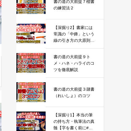
書の道の大前提７楷書
の練習法２
【深掘り2】書家には
常識の「中鋒」という
線の引き方の大原則
【字を書く前に#2】
書の道の大前提９ト
メ・ハネ・ハライのコ
ツを徹底解説
書の道の大前提３隷書
（れいしょ）のコツ
【深掘り1】本当の筆
の持ち方・執筆法の真
髄【字を書く前に#