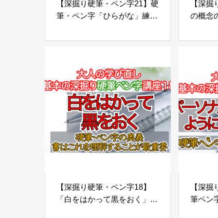
【深掘り硬筆・ペン字21】硬
【深掘り
筆・ペン字「ひらがな」練習
の概念
帳で最短美文字。いろは歌の
でも
最後の字はご存じですか？
３つの
【深掘り硬筆・ペン字18】
【深掘り
「白をはかって黒をおく」硬
筆ペン
筆・ペン字の奥義。書はこれ
在！パ