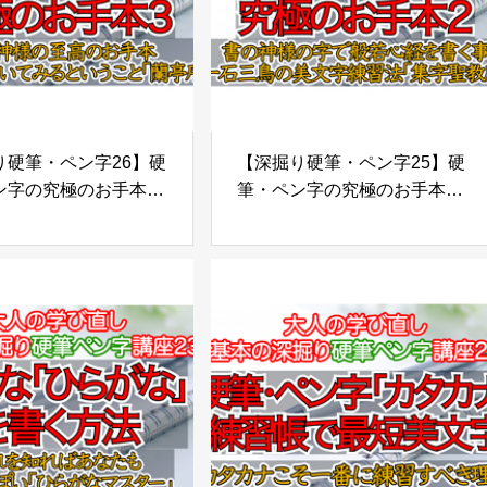
硬筆・ペン字26】硬
【深掘り硬筆・ペン字25】硬
゚ン字の究極のお手本３
筆・ペン字の究極のお手本２
様が書いた字を言葉と
究極の般若心経をペン字でも
いてみる「蘭亭序」
書いてみませんか？「集王聖
教序」