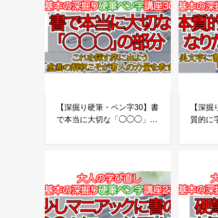
【深掘り硬筆・ペン字30】書
【深掘り
で本当に大切な「◯◯◯」の
質的に
部分。これを探す旅に出よう
必見！
「虚画の解釈こそが書人の力
２つで
量を表す」
「カタ