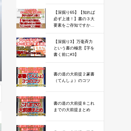
【深掘り65】【知れば
必ず上達！】書の３大
要素をご存知ですか？
「線の引き方（筆
法）」「線の組み合わ
【深掘り3】万毫斉力
せ（筆勢）」「にじみ
という書の極意【字を
出る◯◯（筆意）」
書く前に#3】
書の道の大前提２篆書
（てんしょ）のコツ
書の道の大前提８これ
までの大前提まとめ