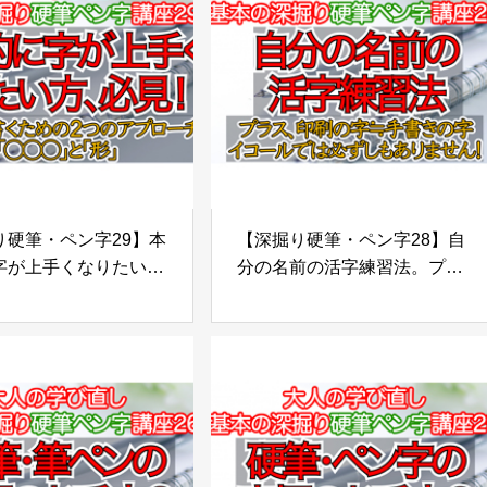
硬筆・ペン字29】本
【深掘り硬筆・ペン字28】自
字が上手くなりたい方
分の名前の活字練習法。プラ
美文字に書くための、
ス、印刷の字＝手書きの字、
１つのアプローチ法
イコールでは必ずしもありま
チ」と「○○○」
せん