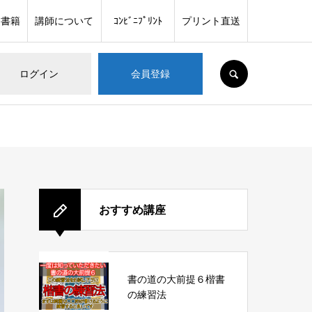
メ書籍
講師について
ｺﾝﾋﾞﾆﾌﾟﾘﾝﾄ
プリント直送
SEARCH
ログイン
会員登録
おすすめ講座
書の道の大前提６楷書
の練習法