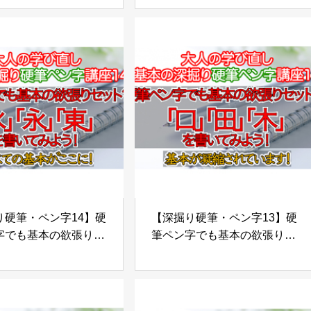
に書くということ
すべし！
硬筆・ペン字14】硬
【深掘り硬筆・ペン字13】硬
字でも基本の欲張りセ
筆ペン字でも基本の欲張りセ
？！「水」「永」
ット？！「口」「田」「木」
を書いてみよう！【す
を書いてみよう！【基本が凝
基本がここに】
縮されています】