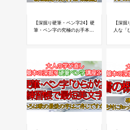
【深掘り硬筆・ペン字24】硬
【深掘り
筆・ペン字の究極のお手本１
人な「
書の神様が書いた字を硬筆で
法。こ
習うことが最短最速の美文字
人っぽ
法「楽毅論」
ー」