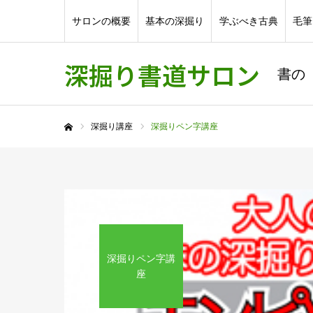
サロンの概要
基本の深掘り
学ぶべき古典
毛筆
深掘り書道サロン
書の
深掘り講座
深掘りペン字講座
ホーム
深掘りペン字講
座