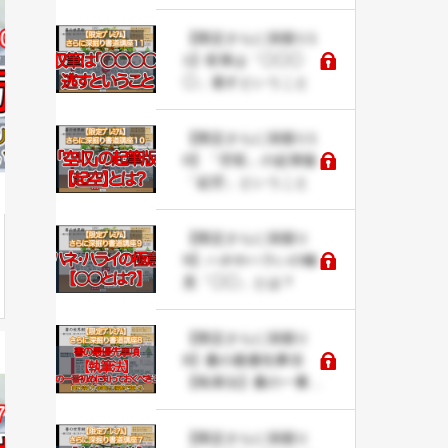
いということ（命毛）
【限定さらに深掘り1
1】収筆は「◯◯◯
◯」逃すということ
【限定さらに深掘り1
0】「空収」の起筆版
「起空」ということ
【限定さらに深掘り
9】ハネやハラいの極
意「◯◯」とは？
【限定さらに深掘り
8】書の最優先事項
【執筆法】書の一番初
めに知っておくべきこ
と。筆の持ち方・執筆
【限定さらに深掘り
法は姿勢で変わる。