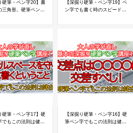
硬筆・ペン字20】書
【深掘り硬筆・ペン字19】ペ
の三角形。硬筆ペン字
ン字でも書く時のスピード感
絶対に知っておくと良い
が大切。◯◯◯よく書くこ
要素
と！一歩進んだ美文字法
硬筆・ペン字17】硬
【深掘り硬筆・ペン字16】硬
字でもこの法則は健
筆ペン字でもこの法則は健
ーソナルスペースを守
在！交差点は〇〇〇〇に交差