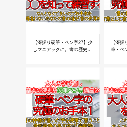
【深掘り硬筆・ペン字27】少
【深掘り
しマニアックに。書の歴史を
筆・ヘ
なんとなく知って練習してく
書の神
ださい。「書の世界樹」
して書