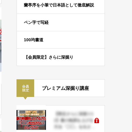
蘭亭序を小筆で日本語として徹底解説
ペン字で写経
100均書道
【会員限定】さらに深掘り
プレミアム深掘り講座
【限定さらに深掘り1
2】書の格調を上げる
方法「◯◯」を出さな