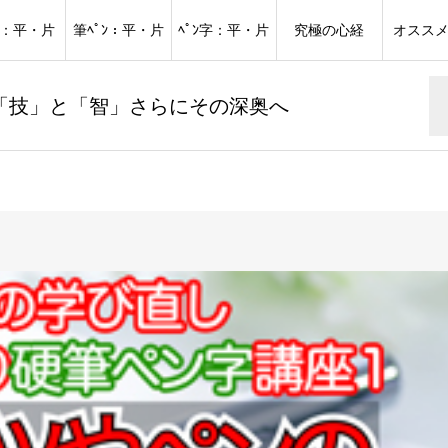
：平・片
筆ﾍﾟﾝ：平・片
ﾍﾟﾝ字：平・片
究極の心経
オスス
「技」と「智」さらにその深奥へ