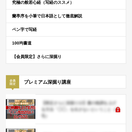
究極の般若心経（写経のススメ）
蘭亭序を小筆で日本語として徹底解説
ペン字で写経
100均書道
【会員限定】さらに深掘り
プレミアム深掘り講座
【限定さらに深掘り12】書の格調を上げ
る方法「◯◯」を出さないということ（命
毛）