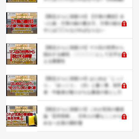
【限定さらに深掘り6】【方筆の裏技】尖
った線・方筆の線の書き方。方筆の線を出
すには◯◯らなければならない
【限定さらに深掘り5】マス目の世界から
脱出する練習。〇〇〇〇〇として文字を捉
える重要性
【限定さらに深掘り4】はじめは「じっく
り」「ゆっくり」（渋）と書く事。初学
者・中級者が陥りがちな書道の落とし穴
【限定さらに深掘り3】これが至高の書道
論「芸舟双楫」。日本人の書もここから始
めるべき真の羅針盤