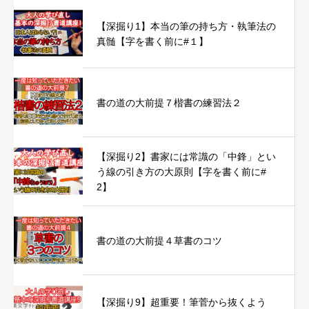
【深掘り1】本当の筆の持ち方・執筆法の
真髄【字を書く前に#１】
書の道の大前提７楷書の練習法２
【深掘り2】書家には常識の「中鋒」とい
う線の引き方の大原則【字を書く前に#
2】
書の道の大前提４草書のコツ
【深掘り9】超重要！筆菅から抜くよう