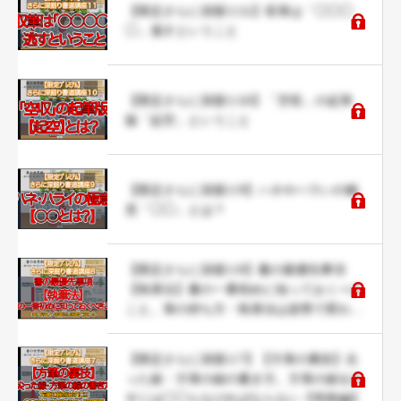
【限定さらに深掘り11】収筆は「◯◯◯
◯」逃すということ
【限定さらに深掘り10】「空収」の起筆
版「起空」ということ
【限定さらに深掘り9】ハネやハラいの極
意「◯◯」とは？
【限定さらに深掘り8】書の最優先事項
【執筆法】書の一番初めに知っておくべき
こと。筆の持ち方・執筆法は姿勢で変わ
る。
【限定さらに深掘り7】【方筆の裏技】尖
った線・方筆の線の書き方。方筆の線を出
すには◯◯らなければならない【実践編】