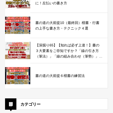
に！左払いの書き方
書の道の大前提10（最終回）楷書・行書
の上手な書き方・テクニック４選
【深掘り65】【知れば必ず上達！】書の
３大要素をご存知ですか？「線の引き方
（筆法）」「線の組み合わせ（筆勢）」
「にじみ出る◯◯（筆意）」
書の道の大前提６楷書の練習法
カテゴリー