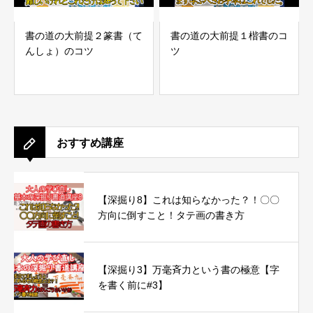
書の道の大前提２篆書（て
書の道の大前提１楷書のコ
んしょ）のコツ
ツ
おすすめ講座
【深掘り8】これは知らなかった？！〇〇
方向に倒すこと！タテ画の書き方
【深掘り3】万毫斉力という書の極意【字
を書く前に#3】