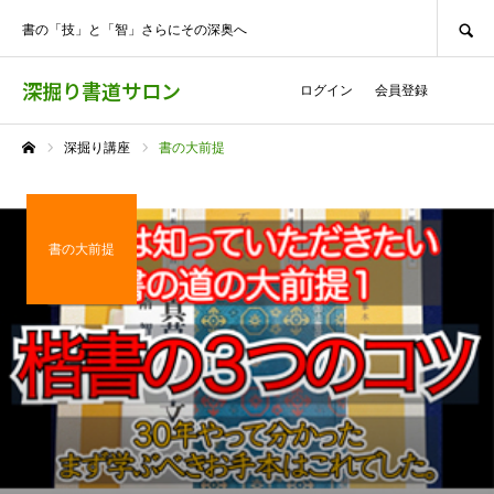
SEARCH
書の「技」と「智」さらにその深奥へ
深掘り書道サロン
ログイン
会員登録
深掘り講座
書の大前提
ホーム
書の大前提