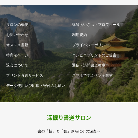
サロンの概要
講師あいさつ・プロフィール
お問い合わせ
利用規約
オススメ書籍
プライバシーポリシー
特商法ページ
コンビニプリントのご提案
退会について
通信・訪問書道教室
プリント直送サービス
スマホで学ぶペン字教材
データ使用及び応援・寄付のお願い
深掘り書道サロン
書の「技」と「智」さらにその深奥へ