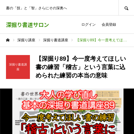
SEARCH
書の「技」と「智」さらにその深奥へ
深掘り書道サロン
ログイン
会員登録
深掘り講座
深掘り書道講座
【深掘り89】今一度考えてほしい書の練習「稽古」という言葉に込められた練習の本当の意味
ホーム
【深掘り89】今一度考えてほしい
深掘り書道講
書の練習「稽古」という言葉に込
座
められた練習の本当の意味