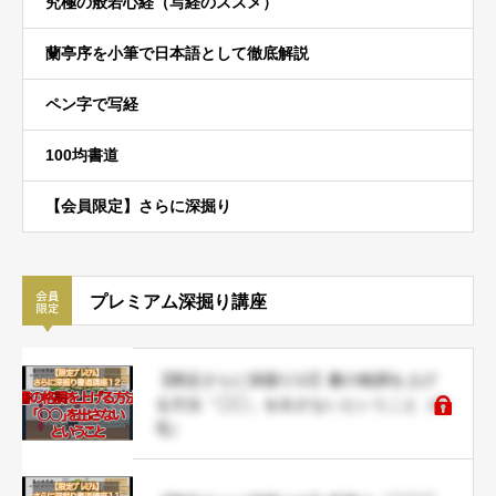
究極の般若心経（写経のススメ）
蘭亭序を小筆で日本語として徹底解説
ペン字で写経
100均書道
【会員限定】さらに深掘り
プレミアム深掘り講座
【限定さらに深掘り12】書の格調を上げ
る方法「◯◯」を出さないということ（命
毛）