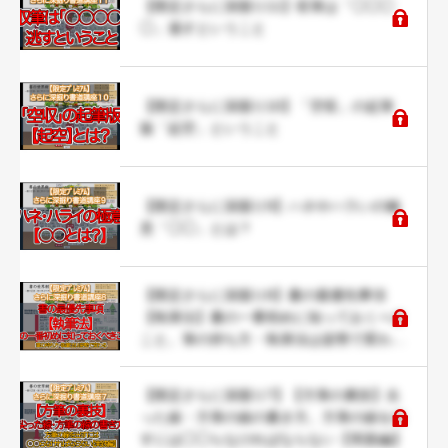
【限定さらに深掘り11】収筆は「◯◯◯
◯」逃すということ
【限定さらに深掘り10】「空収」の起筆
版「起空」ということ
【限定さらに深掘り9】ハネやハラいの極
意「◯◯」とは？
【限定さらに深掘り8】書の最優先事項
【執筆法】書の一番初めに知っておくべき
こと。筆の持ち方・執筆法は姿勢で変わ
る。
【限定さらに深掘り7】【方筆の裏技】尖
った線・方筆の線の書き方。方筆の線を出
すには◯◯らなければならない【実践編】