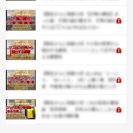
【限定さらに深掘り6】【方筆の裏技】尖
った線・方筆の線の書き方。方筆の線を出
すには◯◯らなければならない
【限定さらに深掘り5】マス目の世界から
脱出する練習。〇〇〇〇〇として文字を捉
える重要性
【限定さらに深掘り4】はじめは「じっく
り」「ゆっくり」（渋）と書く事。初学
者・中級者が陥りがちな書道の落とし穴
【限定さらに深掘り3】これが至高の書道
論「芸舟双楫」。日本人の書もここから始
めるべき真の羅針盤