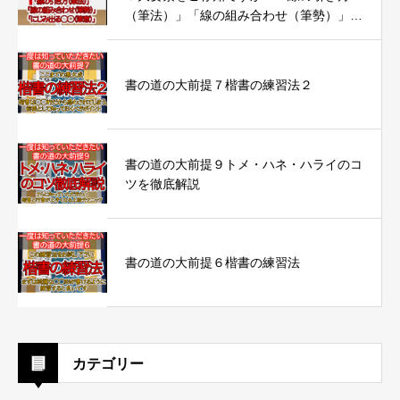
（筆法）」「線の組み合わせ（筆勢）」
「にじみ出る◯◯（筆意）」
書の道の大前提７楷書の練習法２
書の道の大前提９トメ・ハネ・ハライのコ
ツを徹底解説
書の道の大前提６楷書の練習法
カテゴリー