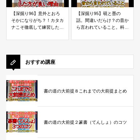
【深掘り96】意外とおろ
【深掘り95】硯と墨の
そかになりがち？！カタカ
話。間違いだらけ？の昔か
ナこそ徹底して練習した方
ら言われていること。科学
が良い理由
の目の検証も大切 2
おすすめ講座
書の道の大前提８これまでの大前提まとめ
書の道の大前提２篆書（てんしょ）のコツ