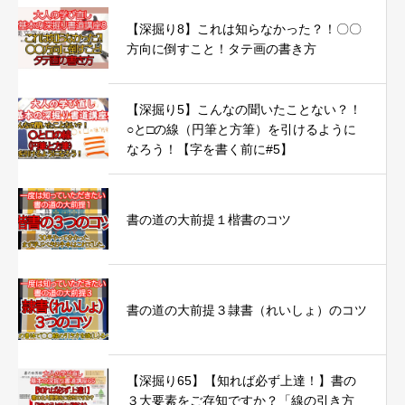
【深掘り8】これは知らなかった？！〇〇
方向に倒すこと！タテ画の書き方
【深掘り5】こんなの聞いたことない？！
○と□の線（円筆と方筆）を引けるように
なろう！【字を書く前に#5】
書の道の大前提１楷書のコツ
書の道の大前提３隷書（れいしょ）のコツ
【深掘り65】【知れば必ず上達！】書の
３大要素をご存知ですか？「線の引き方