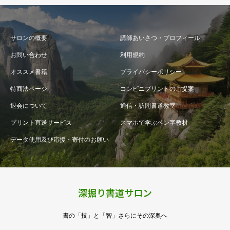
サロンの概要
講師あいさつ・プロフィール
お問い合わせ
利用規約
オススメ書籍
プライバシーポリシー
特商法ページ
コンビニプリントのご提案
退会について
通信・訪問書道教室
プリント直送サービス
スマホで学ぶペン字教材
データ使用及び応援・寄付のお願い
深掘り書道サロン
書の「技」と「智」さらにその深奥へ