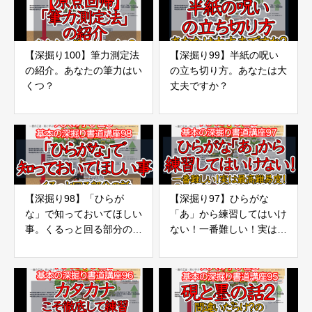
【深掘り100】筆力測定法
【深掘り99】半紙の呪い
の紹介。あなたの筆力はい
の立ち切り方。あなたは大
くつ？
丈夫ですか？
【深掘り98】「ひらが
【深掘り97】ひらがな
な」で知っておいてほしい
「あ」から練習してはいけ
事。くるっと回る部分の
ない！一番難しい！実は最
話。
高難易度！「ひらがな」が
難しいその理由