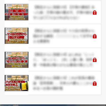
【限定さらに深掘り6】【方筆の裏技】尖
った線・方筆の線の書き方。方筆の線を出
すには◯◯らなければならない
【限定さらに深掘り5】マス目の世界から
脱出する練習。〇〇〇〇〇として文字を捉
える重要性
【限定さらに深掘り4】はじめは「じっく
り」「ゆっくり」（渋）と書く事。初学
者・中級者が陥りがちな書道の落とし穴
【限定さらに深掘り3】これが至高の書道
論「芸舟双楫」。日本人の書もここから始
めるべき真の羅針盤