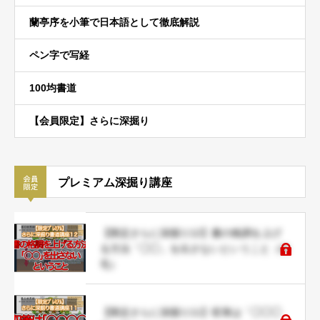
蘭亭序を小筆で日本語として徹底解説
ペン字で写経
100均書道
【会員限定】さらに深掘り
プレミアム深掘り講座
【限定さらに深掘り12】書の格調を上げ
る方法「◯◯」を出さないということ（命
毛）
【限定さらに深掘り11】収筆は「◯◯◯