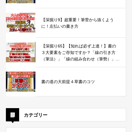
【深掘り9】超重要！筆菅から抜くよう
に！左払いの書き方
【深掘り65】【知れば必ず上達！】書の
３大要素をご存知ですか？「線の引き方
（筆法）」「線の組み合わせ（筆勢）」
「にじみ出る◯◯（筆意）」
書の道の大前提４草書のコツ
カテゴリー