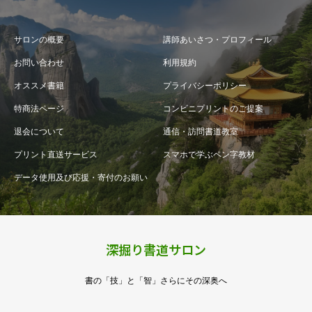
サロンの概要
講師あいさつ・プロフィール
お問い合わせ
利用規約
オススメ書籍
プライバシーポリシー
特商法ページ
コンビニプリントのご提案
退会について
通信・訪問書道教室
プリント直送サービス
スマホで学ぶペン字教材
データ使用及び応援・寄付のお願い
深掘り書道サロン
書の「技」と「智」さらにその深奥へ