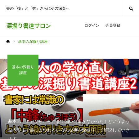
SEARCH
書の「技」と「智」さらにその深奥へ
深掘り書道サロン
ログイン
会員登録
基本の深掘り講座
ホーム
基本の深掘り
講座
基本の「キ」から、そこまで聞いた事がなかった！というよう
な内容まで書にまつわるいろんな事を深掘りして解説していき
ます。