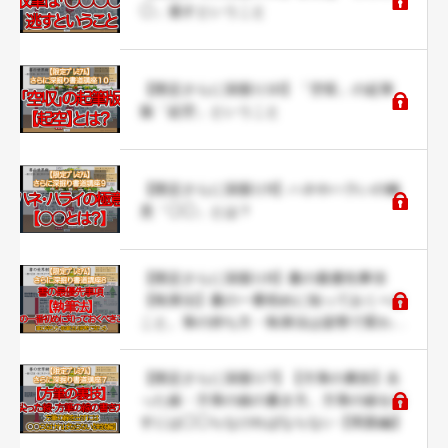
◯」逃すということ
【限定さらに深掘り10】「空収」の起筆
版「起空」ということ
【限定さらに深掘り9】ハネやハラいの極
意「◯◯」とは？
【限定さらに深掘り8】書の最優先事項
【執筆法】書の一番初めに知っておくべき
こと。筆の持ち方・執筆法は姿勢で変わ
る。
【限定さらに深掘り7】【方筆の裏技】尖
った線・方筆の線の書き方。方筆の線を出
すには◯◯らなければならない【実践編】